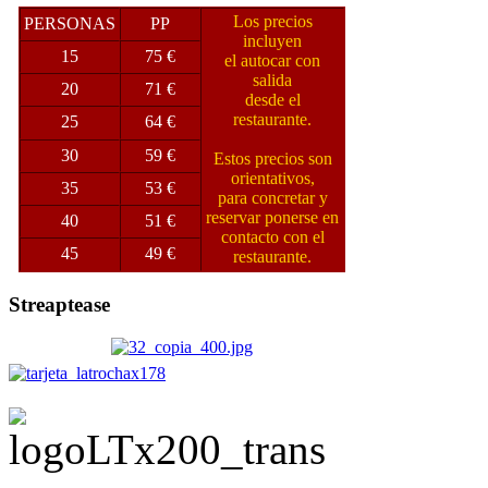
Los precios
PERSONAS
PP
incluyen
15
75 €
el autocar con
salida
20
71 €
desde el
restaurante.
25
64 €
30
59 €
Estos precios son
orientativos,
35
53 €
para concretar y
reservar ponerse en
40
51 €
contacto con el
45
49 €
restaurante.
Streaptease