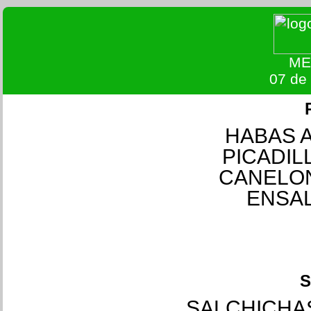
ME
07 de
HABAS A
PICADIL
CANELON
ENSAL
S
SALCHICHA